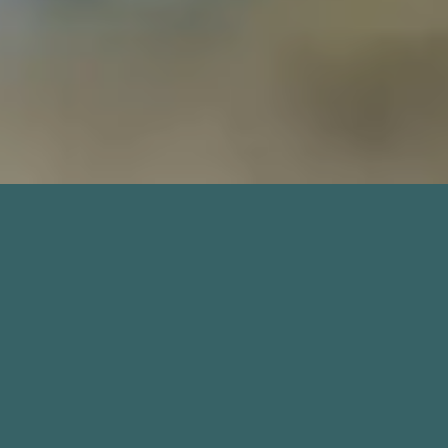
DEIN RESTAURANT IN BAD HOFGASTEIN
Trinken, essen, ratschen in
LUKE'S Wohnzimmer
Ankommen, chillen, entspannt relaxen.