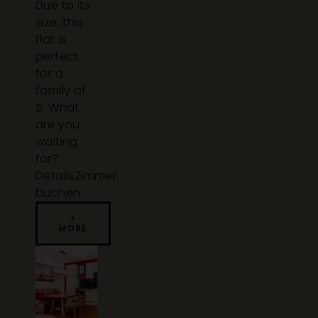
Due to its
size, this
flat is
perfect
for a
family of
5. What
are you
waiting
for?
Details
Zimmer
buchen
>
MORE