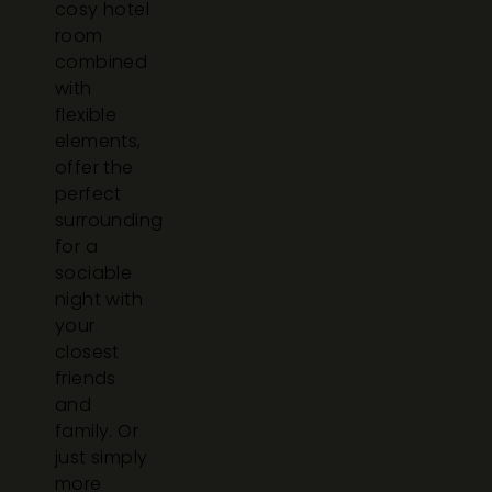
cosy hotel
room
combined
with
flexible
elements,
offer the
perfect
surrounding
for a
sociable
night with
your
closest
friends
and
family. Or
just simply
more