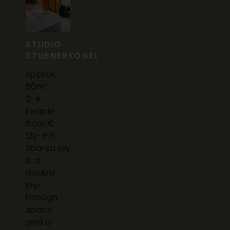
STUDIO
STUBNERKOGEL
Approx.
50m²
2-4
People
from €
121,- P.P.
Shared joy
is a
double
joy-
Enough
space
and a