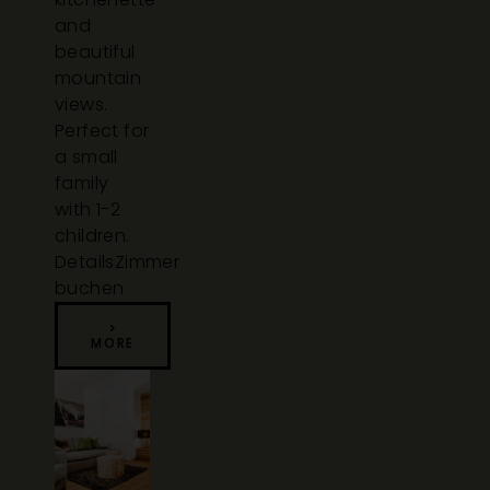
and
beautiful
mountain
views.
Perfect for
a small
family
with 1-2
children.
Details
Zimmer
buchen
>
MORE