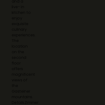
and a
live- in
kitchen to
enjoy
exquisite
culinary
experiences.
The
location
on the
second
floor
offers
magnificent
views of
the
Gasteiner
mountains.
Details
Zimmer