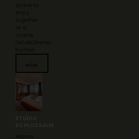
space to
enjoy
together
as a
couple.
Details
Zimmer
buchen
>
MORE
STUDIO
SCHLOSSALM
Approx.