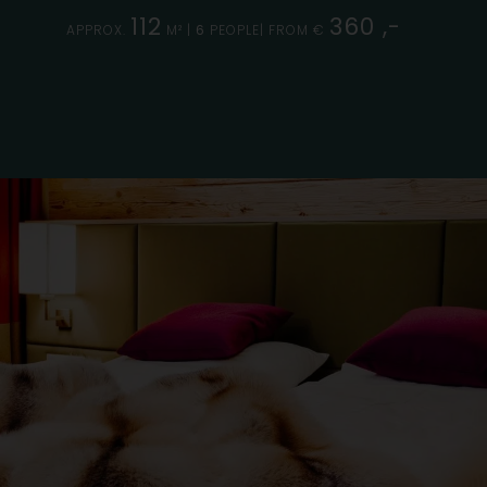
112
360 ,-
APPROX.
M² |
6
PEOPLE| FROM €