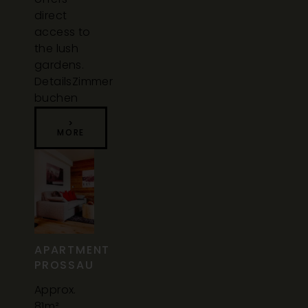
direct
access to
the lush
gardens.
Details
Zimmer
buchen
>
MORE
APARTMENT
PROSSAU
Approx.
81m²