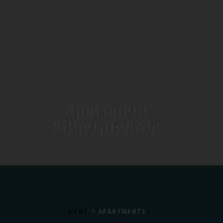
Apartment
Silberpfennig
HOME
>
APARTMENTS