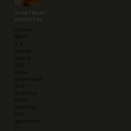
APARTMENT
ANGERTAL
Approx.
86m²
2-4
People
from €
202,-
Cozy,
convenient
and
spacious
is the
motto of
this
apartment
in