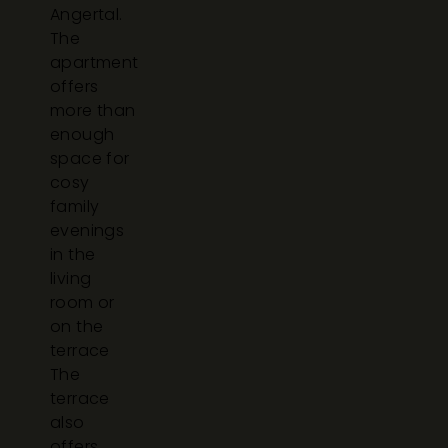
Angertal.
The
apartment
offers
more than
enough
space for
cosy
family
evenings
in the
living
room or
on the
terrace
The
terrace
also
offers