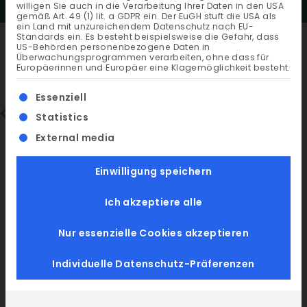
willigen Sie auch in die Verarbeitung Ihrer Daten in den USA
gemäß Art. 49 (1) lit. a GDPR ein. Der EuGH stuft die USA als
ein Land mit unzureichendem Datenschutz nach EU-
Standards ein. Es besteht beispielsweise die Gefahr, dass
US-Behörden personenbezogene Daten in
Überwachungsprogrammen verarbeiten, ohne dass für
Europäerinnen und Europäer eine Klagemöglichkeit besteht.
Es folgt eine Liste der Service-Gruppen, für die ein
Essenziell
Statistics
External media
Einwilligung speichern
Ich akzeptiere alle
Nur essenzielle Cookies akzeptieren
Individuelle Datenschutz-Präferenzen