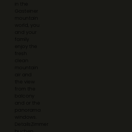
in the
Gasteiner
mountain
world, you
and your
family
enjoy the
fresh
clean
mountain
air and
the view
from the
balcony
and or the
panorama
windows.
Details
Zimmer
buchen