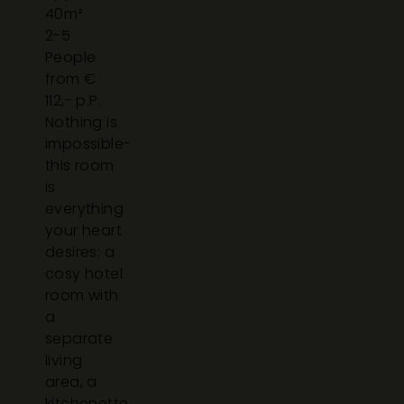
40m²
2-5
People
from €
112,- p.P.
Nothing is
impossible-
this room
is
everything
your heart
desires: a
cosy hotel
room with
a
separate
living
area, a
kitchenette