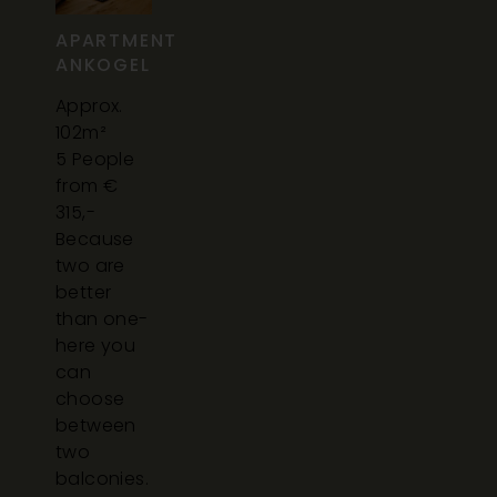
APARTMENT
ANKOGEL
Approx.
102m²
5 People
from €
315,-
Because
two are
better
than one-
here you
can
choose
between
two
balconies.