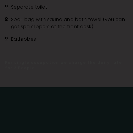
Separate toilet
Spa- bag with sauna and bath towel (you can
get spa slippers at the front desk)
Bathrobes
For single occupation we charge the daily rate
for 2 People.