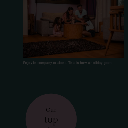
Enjoy in company or alone. This is how a holiday goes
Our
top