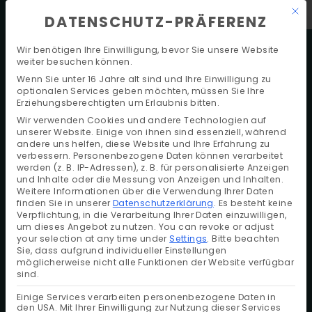
Mit 
D
E
BOOK A TABLE
DATENSCHUTZ-PRÄFERENZ
KATEGORIE:
APARTMENTS
Wir benötigen Ihre Einwilligung, bevor Sie unsere Website
APARTMENT SILBERPFENNIG
weiter besuchen können.
Wenn Sie unter 16 Jahre alt sind und Ihre Einwilligung zu
optionalen Services geben möchten, müssen Sie Ihre
Erziehungsberechtigten um Erlaubnis bitten.
Wir verwenden Cookies und andere Technologien auf
unserer Website. Einige von ihnen sind essenziell, während
andere uns helfen, diese Website und Ihre Erfahrung zu
verbessern.
Personenbezogene Daten können verarbeitet
werden (z. B. IP-Adressen), z. B. für personalisierte Anzeigen
und Inhalte oder die Messung von Anzeigen und Inhalten.
Weitere Informationen über die Verwendung Ihrer Daten
finden Sie in unserer
Datenschutzerklärung
.
Es besteht keine
Verpflichtung, in die Verarbeitung Ihrer Daten einzuwilligen,
um dieses Angebot zu nutzen.
You can revoke or adjust
your selection at any time under
Settings
.
Bitte beachten
Sie, dass aufgrund individueller Einstellungen
möglicherweise nicht alle Funktionen der Website verfügbar
sind.
Einige Services verarbeiten personenbezogene Daten in
den USA. Mit Ihrer Einwilligung zur Nutzung dieser Services