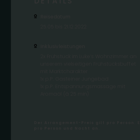
DETAILS
Reisedatum
25.05 bis 21.12.2022
Inklusivleistungen
2x Frühstück im Luke’s Wohnzimmer an
unserem vielseitigen Frühstücksbuffet
mit Marktcharakter
1x p.P. Gasteiner Jungebad
1x p.P. Entspannungsmassage mit
Aromaöl (á 25 min)
Der Arrangement-Preis gilt pro Person. E
pro Person und Nacht an.