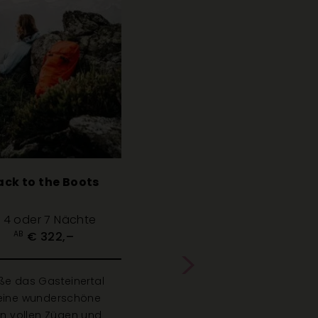
ack to the Boots
Bikeurl
, 4 oder 7 Nächte
3, 4 oder 7
€ 322,–
€ 34
AB
AB
ße das Gasteinertal
Werde in kürzest
eine wunderschöne
Bikeprofi. Erlebe
in vollen Zügen und
persönlichen Adr