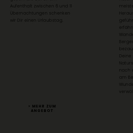
Aufenthalt zwischen 6 und 11
meist
Übernachtungen schenken
Heraus
wir Dir einen Urlaubstag.
gefüh
erfähr
Wande
Bergen
bezau
Deine 
Natur
nach 
am Be
Wunde
verwö
> MEHR ZUM
ANGEBOT