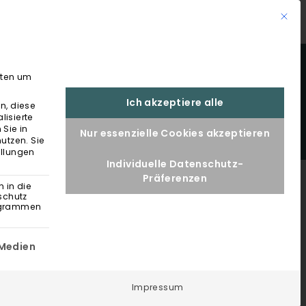
T
Mit di
+43 6432 3838 0
TISCH RESERVIEREN
gten um
Ich akzeptiere alle
n, diese
lisierte
 Sie in
Nur essenzielle Cookies akzeptieren
nutzen.
Sie
ellungen
Individuelle Datenschutz-
Präferenzen
h in die
nschutz
rogrammen
Gruppe ist essenziell und kann nicht abgewählt werden.
 Medien
Impressum