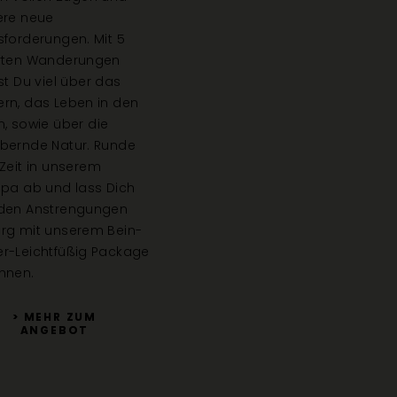
ere neue
am Berg. Teste e
forderungen. Mit 5
Bike aus unserem
rten Wanderungen
aus und stelle Di
st Du viel über das
neuen Challenge
rn, das Leben in den
aufregenden Tag
, sowie über die
unserem Natursp
bernde Natur. Runde
geselliger Runde 
Zeit in unserem
Wohnzimmer ausk
spa ab und lass Dich
den Anstrengungen
rg mit unserem Bein-
r-Leichtfüßig Package
hnen.
> MEHR ZUM
> MEHR 
ANGEBOT
ANGEB