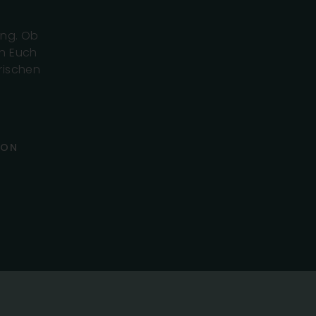
ung. Ob
en Euch
rischen
SON