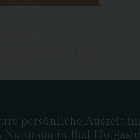
r Dich
zburger Land
ure persönliche Auszeit i
s Naturspa in Bad Hofgast