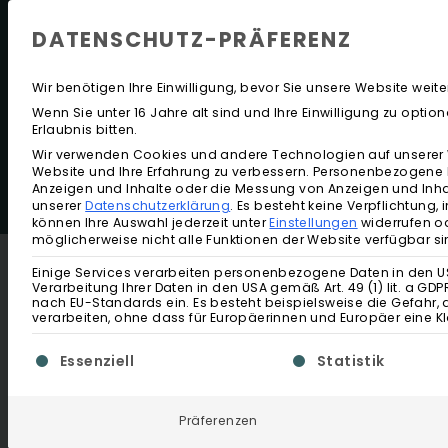
DATENSCHUTZ-PRÄFERENZ
Wir benötigen Ihre Einwilligung, bevor Sie unsere Website wei
Wenn Sie unter 16 Jahre alt sind und Ihre Einwilligung zu opt
Erlaubnis bitten.
Wir verwenden Cookies und andere Technologien auf unserer We
Website und Ihre Erfahrung zu verbessern.
Personenbezogene Dat
Anzeigen und Inhalte oder die Messung von Anzeigen und Inha
unserer
Datenschutzerklärung
.
Es besteht keine Verpflichtung, 
können Ihre Auswahl jederzeit unter
Einstellungen
widerrufen o
möglicherweise nicht alle Funktionen der Website verfügbar si
Einige Services verarbeiten personenbezogene Daten in den USA. 
Verarbeitung Ihrer Daten in den USA gemäß Art. 49 (1) lit. a GD
nach EU-Standards ein. Es besteht beispielsweise die Gef
verarbeiten, ohne dass für Europäerinnen und Europäer eine K
Es folgt eine Liste der Service-Gruppen, für die ei
Essenziell
Statistik
Präferenzen