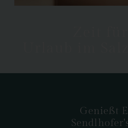
Zeit fü
Urlaub im Sal
Genießt E
Sendlhofer'