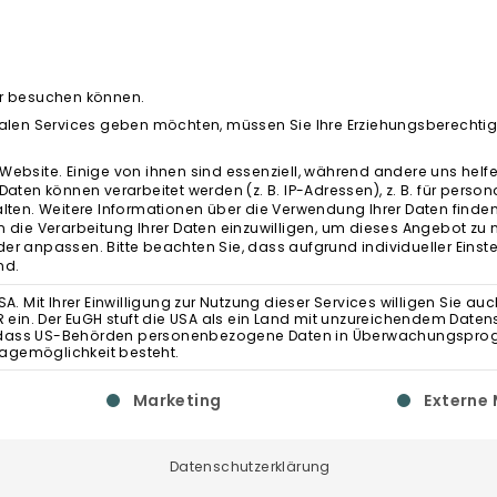
D
E
ter besuchen können.
ionalen Services geben möchten, müssen Sie Ihre Erziehungsberechti
HOME
>
ZEIT FÜR DICH
bsite. Einige von ihnen sind essenziell, während andere uns helfe
en können verarbeitet werden (z. B. IP-Adressen), z. B. für persona
lten.
Weitere Informationen über die Verwendung Ihrer Daten finden
in die Verarbeitung Ihrer Daten einzuwilligen, um dieses Angebot zu 
der anpassen.
Bitte beachten Sie, dass aufgrund individueller Einst
nd.
Mit Ihrer Einwilligung zur Nutzung dieser Services willigen Sie auc
PR ein. Der EuGH stuft die USA als ein Land mit unzureichendem Date
ahr, dass US-Behörden personenbezogene Daten in Überwachungsp
lagemöglichkeit besteht.
ne Einwilligung erteilt werden kann. Die erste Service-
Marketing
Externe
Datenschutzerklärung