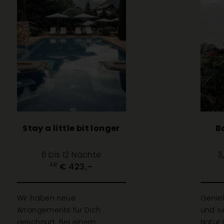
Stay a little bit longer
B
6 bis 12 Nächte
3
€ 423,–
AB
Wir haben neue
Genie
Arrangements für Dich
und s
geschnürt. Bei einem
Natur 