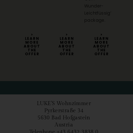
Wunder-
Leichtfüssig’
package.
>
>
>
RN
LEARN
LEARN
LEARN
L
RE
MORE
MORE
MORE
M
UT
ABOUT
ABOUT
ABOUT
A
E
THE
THE
THE
ER
OFFER
OFFER
OFFER
O
LUKE’S Wohnzimmer
Pyrkerstraße 34
5630 Bad Hofgastein
Austria
Telephone +43 6432 3838 0