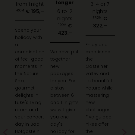
longer
ight
from 1 night
3, 4 or 7
3, 4
,–
€ 195,–
6 to 12
nights
ni
FROM
nights
€
€ 
FROM
AB
€
322,–
FROM
rly
Spend your
423,–
holiday with
Beco
our
a
Enjoy and
bike p
combination
We have put
experience
no tim
ge.
of feel-good
together
the
Exper
t
moments in
new
Gasteiner
your
the Nature
packages
valley and
perso
ore
Spa,
for you. For
its beautiful
adren
iday
gourmet
a stay
nature while
kick o
oy
delights in
between 6
mastering
mount
 the
Luke's living
and 11 nights,
new
Try ou
self,
room and
we will give
challenges.
new b
 the
your concert
you one
Five guided
from 
day in Bad
day's
hikes offer
rental
ion.
Hofgastein.
holiday for
the
take 