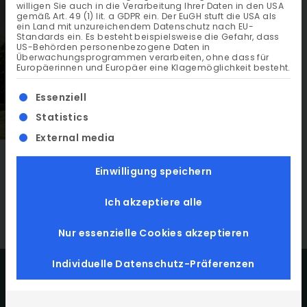
willigen Sie auch in die Verarbeitung Ihrer Daten in den USA
gemäß Art. 49 (1) lit. a GDPR ein. Der EuGH stuft die USA als
ein Land mit unzureichendem Datenschutz nach EU-
Standards ein. Es besteht beispielsweise die Gefahr, dass
US-Behörden personenbezogene Daten in
Überwachungsprogrammen verarbeiten, ohne dass für
Europäerinnen und Europäer eine Klagemöglichkeit besteht.
Es folgt eine Liste der Service-Gruppen, für die ein
Essenziell
Statistics
External media
Einwilligung speichern
Hole in One
Ich akzeptiere alle
Nur essenzielle Cookies akzeptieren
Individuelle Datenschutz-Präferenzen