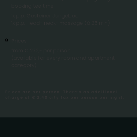
booking tee time
1x p.p. Gasteiner Jungebad
1x p.p. Head- neck- massage (à 25 min)
Prices
from € 232,- per person
(available for every room and apartment
category)
Prices are per person. There’s an additional
charge of € 2,40 city tax per person per night.