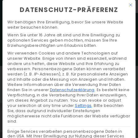
Mit 
D
E
BOOK A TABLE
DATENSCHUTZ-PRÄFERENZ
Wir benötigen Ihre Einwilligung, bevor Sie unsere Website
weiter besuchen können.
Wenn Sie unter 16 Jahre alt sind und Ihre Einwilligung zu
HOME
>
HOLE IN ONE
optionalen Services geben möchten, müssen Sie Ihre
Erziehungsberechtigten um Erlaubnis bitten.
Wir verwenden Cookies und andere Technologien auf
unserer Website. Einige von ihnen sind essenziell, während
andere uns helfen, diese Website und Ihre Erfahrung zu
verbessern.
Personenbezogene Daten können verarbeitet
werden (z. B. IP-Adressen), z. B. für personalisierte Anzeigen
und Inhalte oder die Messung von Anzeigen und Inhalten.
Weitere Informationen über die Verwendung Ihrer Daten
finden Sie in unserer
Datenschutzerklärung
.
Es besteht keine
Verpflichtung, in die Verarbeitung Ihrer Daten einzuwilligen,
um dieses Angebot zu nutzen.
You can revoke or adjust
your selection at any time under
Settings
.
Bitte beachten
Sie, dass aufgrund individueller Einstellungen
möglicherweise nicht alle Funktionen der Website verfügbar
sind.
Einige Services verarbeiten personenbezogene Daten in
den USA. Mit Ihrer Einwilligung zur Nutzung dieser Services