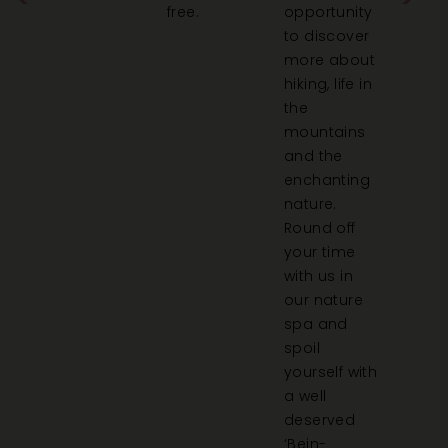
free.
opportunity
new
tion
to discover
challe
st
more about
End t
hiking, life in
exciti
the
in our
mountains
spa or
and the
socia
enchanting
round 
nature.
Luke's
Round off
Wohnz
your time
with us in
our nature
spa and
spoil
yourself with
a well
deserved
‘Bein-