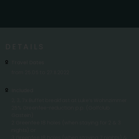
DETAILS
Travel Dates
from 25.05 to 27.11.2022
Included
2, 3, 7x Buffet breakfast at Luke’s Wohnzimmer
25% Greenfee-reduction p.p. (Golfclub
Gastein)
2 Greenfee 18 holes (when staying for 2 & 3
nights) or
3 Greenfee 18 holes (when staying 7 nights) &